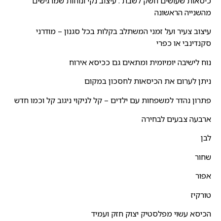
כיסאות שעושים חשק לשבת . עיצוב נקי ונוחות שמרגישים
מהשנייה הראשונה
עיצוב צעיר ועל זמני המשתלב בקלות בכל סגנון – מודרני
סקנדינבי או כפרי
נוח לישיבה יומיומית ומתאים גם ככיסא אירוח
ניתן לערום את הכיסאות לחסכון במקום
פתרון נהדר למשפחות עם ילדים – קל לניקוי ניגוב קל וכמו חדש
ארבעה צבעים לבחירה
לבן
שחור
אפור
טורקיז
הכיסא עשוי מפלסטיק יצוק חזק ועמיד