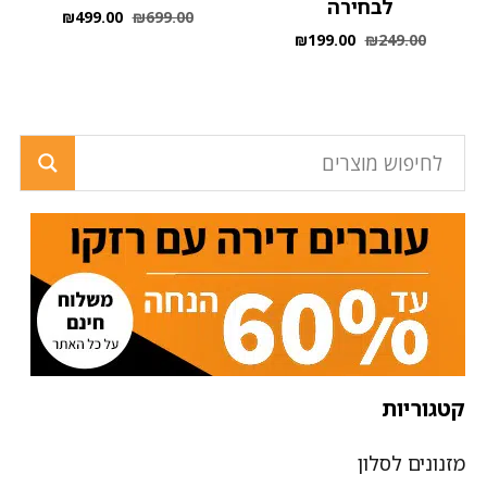
לבחירה
₪
499.00
₪
699.00
₪
199.00
₪
249.00
קטגוריות
מזנונים לסלון