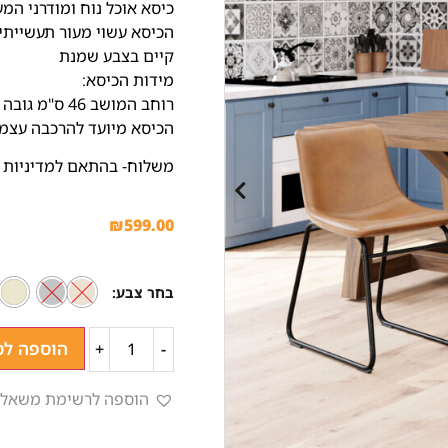
כיסא אוכל נוח ומודרני המע
הכיסא עשוי מעור תעשייתי (
קיים בצבע שמנת
מידות הכיסא:
רוחב המושב 46 ס"מ גובה המושב מהרצפה 47 ס"מ גובה גב המושב 78 ס"מ
הכיסא מיועד להרכבה עצמי
משלוח- בהתאם למדיניות 
₪
599.00
בחר צבע
הוספה לס
+
-
הוספה לרשימת משאלו