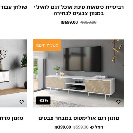
רביעיית כיסאות פינת אוכל דגם לואיג'י
שולחן עבודה
במגוון צבעים לבחירה
₪
699.00
₪
950.00
משלוח חינם!
33%-
מזנון דגם אולימפוס במבחר צבעים
מזנון מרחף
החל מ-
599.00
₪
399.00
₪