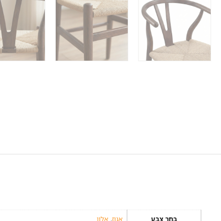
בחר צבע
אגוז
,
אלון