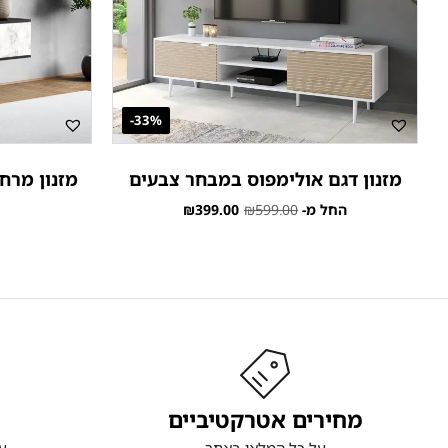
33%-
מזנון דגם אולימפוס במבחר צבעים
מזנון מרחף
החל מ-
599.00
₪
399.00
₪
מחירים אטרקטיביים
על כל המלאי באתר
ע