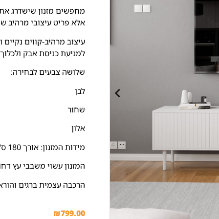
מחפשים מזנון שישדרג את ה
אלא פריט עיצובי מרהיב ש
עיצוב מרהיב-קווים נקיים 
למניעת כניסת אבק ולכלוך 
שלושה צבעים לבחירה:
לבן
שחור
אלון
מידות המזנון: אורך 180 ס"מ עומק 40 ס"מ גובה 48 ס"מ
המזנון עשוי משבבי עץ דחו
הרכבה עצמית ברגים והורא
₪
799.00