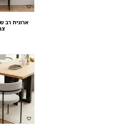
ארונית רב שי
צב