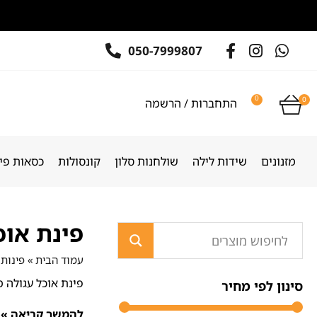
050-7999807
0
0
התחברות / הרשמה
מזנונים
שידות לילה
שולחנות סלון
קונסולות
כסאות פינ
פינת אוכ
עמוד הבית
»
פינות 
פינת אוכל עגולה מ
סינון לפי מחיר
להמשך קריאה »