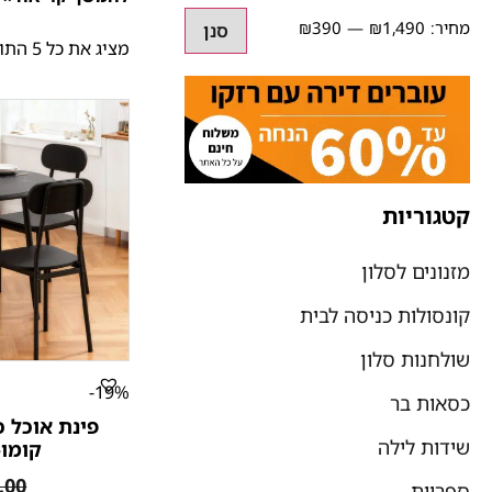
₪390
₪1,490
סנן
מציג את כל 5 התוצאות
קטגוריות
מזנונים לסלון
קונסולות כניסה לבית
שולחנות סלון
19%-
כסאות בר
פינת אוכל 
שידות לילה
קומו-
.00
ספריות