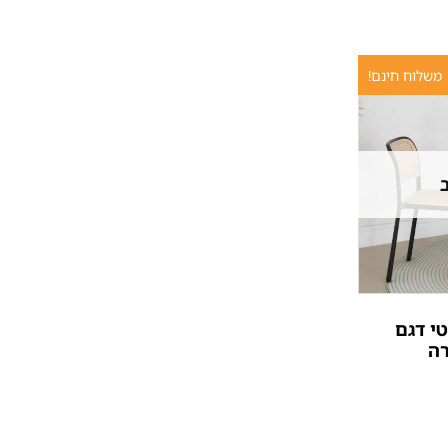
משלוח חינם!
י דגם
רה