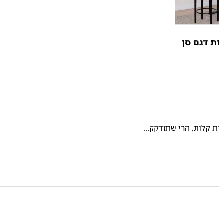
ת דגם סן
קלות, הרי שתזדקק...