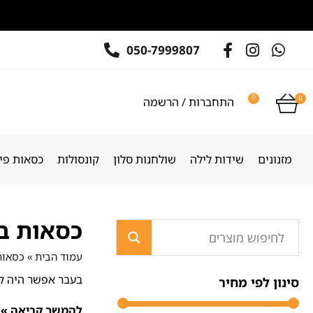
050-7999807
0
0
התחברות / הרשמה
מזנונים
שידות לילה
שולחנות סלון
קונסולות
כסאות פינ
כסאות ב
עמוד הבית
»
כסאות
בעבר אפשר היה למ
סינון לפי מחיר
להמשך קריאה »