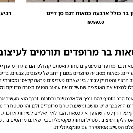
 בר כולל ארבעה כסאות דגם סן דייגו
רביעי
₪
799.00
אות בר מרופדים תורמים לעיצוב
ות בר מרופדים מעניקים נוחות ואסתטיקה ולכן הם פתרון מועדף עב
עילים. כסאות מסוג זה מיוצרים במגוון רחב של עיצובים, צבעים, בד
 הרצוי והמדויק עבורו. בין שאתם מעדיפים מראה קלאסי ומסורתי וב
ו למצוא את האופציה שתשלים את עיצוב הפנים בצורה מדויקת ומ
ות הבר מוסיף להם נופך של אלגנטיות ותחכום, ובכך הוא מעשיר את
ם הוא בכך שיש מושב ומשענת שהם מרופדים ולכן זהו משטח רך נוח
על הגוף, מה שהופך את כסאות הבר לאידיאליים לשיחות ארוכות, ל
מה לקו העיצובי, סטייל ונוחות מקסימלית. בין שאתם מרהטים בר, 
שלם המשלב אסתטיקה עם פונקציונליות.