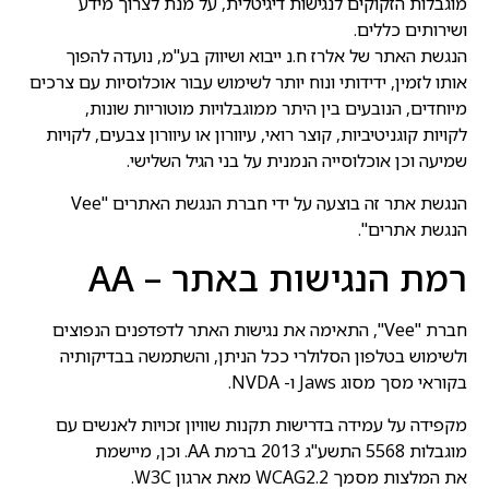
מוגבלות הזקוקים לנגישות דיגיטלית, על מנת לצרוך מידע
ושירותים כללים.
הנגשת האתר של אלרז ח.נ ייבוא ושיווק בע"מ, נועדה להפוך
אותו לזמין, ידידותי ונוח יותר לשימוש עבור אוכלוסיות עם צרכים
מיוחדים, הנובעים בין היתר ממוגבלויות מוטוריות שונות,
לקויות קוגניטיביות, קוצר רואי, עיוורון או עיוורון צבעים, לקויות
שמיעה וכן אוכלוסייה הנמנית על בני הגיל השלישי.
הנגשת אתר זה בוצעה על ידי חברת הנגשת האתרים "Vee
הנגשת אתרים".
רמת הנגישות באתר – AA
חברת "Vee", התאימה את נגישות האתר לדפדפנים הנפוצים
ולשימוש בטלפון הסלולרי ככל הניתן, והשתמשה בבדיקותיה
בקוראי מסך מסוג Jaws ו- NVDA.
מקפידה על עמידה בדרישות תקנות שוויון זכויות לאנשים עם
מוגבלות 5568 התשע"ג 2013 ברמת AA. וכן, מיישמת
את המלצות מסמך WCAG2.2 מאת ארגון W3C.