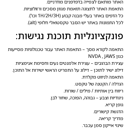
האתר מותאם לצפייה בדפדפנים מודרניים.
התאמת האתר לתצוגה תואמת מגוון מסכים ורזולוציות.
כל הדפים באתר בעלי מבנה קבוע (1H/2H/3H וכו').
לכל התמונות באתר יש הסבר טקסטואלי חלופי (alt).
פונקציונליות תוכנת נגישות:
התאמה לקורא מסך – התאמת האתר עבור טכנולוגיות מסייעות
כגון NVDA , JAWS
עצירת הבהובים – עצירת אלמנטים נעים וחסימת אנימציות
דילוג ישיר לתוכן – דילוג על התפריט הראשי ישירות אל התוכן.
התאמה לניווט מקלדת.
הגדלה / הקטנה של טקסט.
ריווח בין אותיות / מילים / שורות.
ניגודיות וצבע – גבוהה, הפוכה, שחור לבן.
גופן קריא.
הדגשת קישורים.
מדריך קריאה.
שינוי אייקון סמן עכבר.